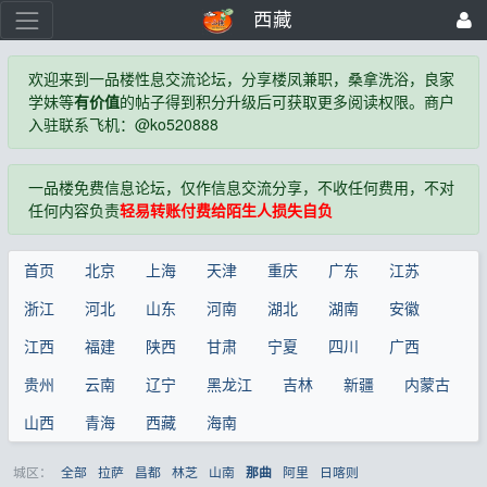
西藏
欢迎来到一品楼性息交流论坛，分享楼凤兼职，桑拿洗浴，良家
学妹等
有价值
的帖子得到积分升级后可获取更多阅读权限。商户
入驻联系飞机：@ko520888
一品楼免费信息论坛，仅作信息交流分享，不收任何费用，不对
任何内容负责
轻易转账付费给陌生人损失自负
首页
北京
上海
天津
重庆
广东
江苏
浙江
河北
山东
河南
湖北
湖南
安徽
江西
福建
陕西
甘肃
宁夏
四川
广西
贵州
云南
辽宁
黑龙江
吉林
新疆
内蒙古
山西
青海
西藏
海南
城区：
全部
拉萨
昌都
林芝
山南
阿里
日喀则
那曲