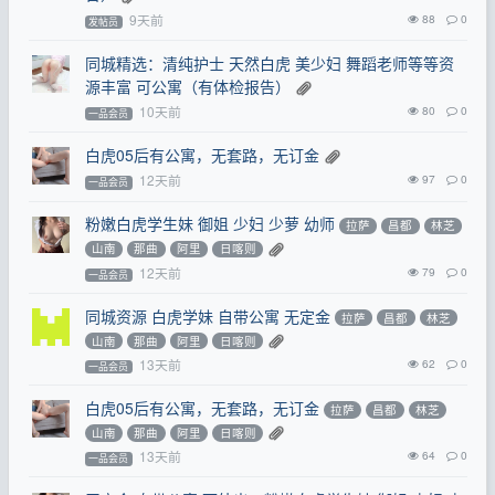
9天前
88
0
发帖员
同城精选：清纯护士 天然白虎 美少妇 舞蹈老师等等资
源丰富 可公寓（有体检报告）
10天前
80
0
一品会员
白虎05后有公寓，无套路，无订金
12天前
97
0
一品会员
粉嫩白虎学生妹 御姐 少妇 少萝 幼师
拉萨
昌都
林芝
山南
那曲
阿里
日喀则
12天前
79
0
一品会员
同城资源 白虎学妹 自带公寓 无定金
拉萨
昌都
林芝
山南
那曲
阿里
日喀则
13天前
62
0
一品会员
白虎05后有公寓，无套路，无订金
拉萨
昌都
林芝
山南
那曲
阿里
日喀则
13天前
64
0
一品会员