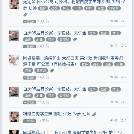
无定金 自带公寓 可外出。粉嫩白虎学生妹 御姐 少妇 少
萝 幼师
拉萨
昌都
林芝
山南
那曲
阿里
日喀则
13天前
68
0
一品会员
白虎05后有公寓，无套路，无订金
拉萨
昌都
林芝
山南
那曲
阿里
日喀则
14天前
77
0
一品会员
同城精选：清纯护士 天然白虎 美少妇 舞蹈老师等等资
源丰富 可公寓（有体检报告）
拉萨
昌都
山南
那曲
阿里
日喀则
14天前
83
0
一品会员
白虎05后有公寓，无套路，无订金
拉萨
昌都
林芝
山南
那曲
阿里
日喀则
14天前
70
0
一品会员
粉嫩白虎学生妹 御姐 少妇 少萝 幼师
14天前
82
0
一品会员
同城精选:可上门 自带公寓 兼职学妹学姐 少妇 护士 空