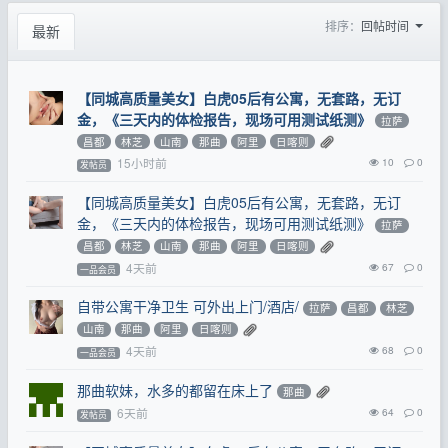
排序：
回帖时间
最新
【同城高质量美女】白虎05后有公寓，无套路，无订
金，《三天内的体检报告，现场可用测试纸测》
拉萨
昌都
林芝
山南
那曲
阿里
日喀则
15小时前
10
0
发帖员
【同城高质量美女】白虎05后有公寓，无套路，无订
金，《三天内的体检报告，现场可用测试纸测》
拉萨
昌都
林芝
山南
那曲
阿里
日喀则
4天前
67
0
一品会员
自带公寓干净卫生 可外出上门/酒店/
拉萨
昌都
林芝
山南
那曲
阿里
日喀则
4天前
68
0
一品会员
那曲软妹，水多的都留在床上了
那曲
6天前
64
0
发帖员