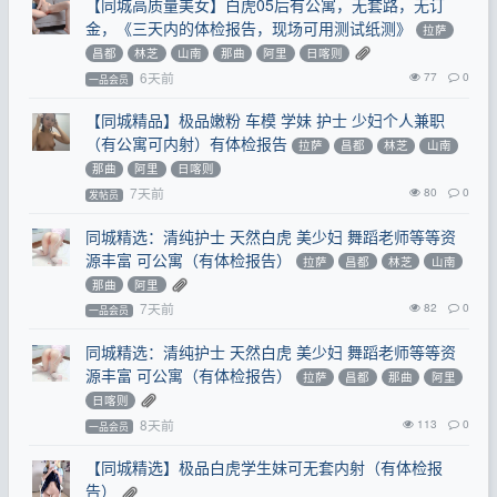
【同城高质量美女】白虎05后有公寓，无套路，无订
金，《三天内的体检报告，现场可用测试纸测》
拉萨
昌都
林芝
山南
那曲
阿里
日喀则
6天前
77
0
一品会员
【同城精品】极品嫩粉 车模 学妹 护士 少妇个人兼职
（有公寓可内射）有体检报告
拉萨
昌都
林芝
山南
那曲
阿里
日喀则
7天前
80
0
发帖员
同城精选：清纯护士 天然白虎 美少妇 舞蹈老师等等资
源丰富 可公寓（有体检报告）
拉萨
昌都
林芝
山南
那曲
阿里
7天前
82
0
一品会员
同城精选：清纯护士 天然白虎 美少妇 舞蹈老师等等资
源丰富 可公寓（有体检报告）
拉萨
昌都
那曲
阿里
日喀则
8天前
113
0
一品会员
【同城精选】极品白虎学生妹可无套内射（有体检报
告）